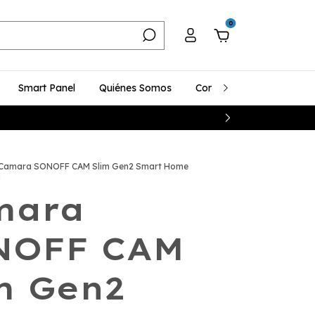
0
Smart Panel
Quiénes Somos
Contacto
Compra ma
Camara SONOFF CAM Slim Gen2 Smart Home
a
mara
NOFF CAM
m Gen2