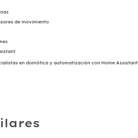
inas
nsores de movimiento
unes
sistant
cialistas en domótica y automatización con Home Assistant
ilares