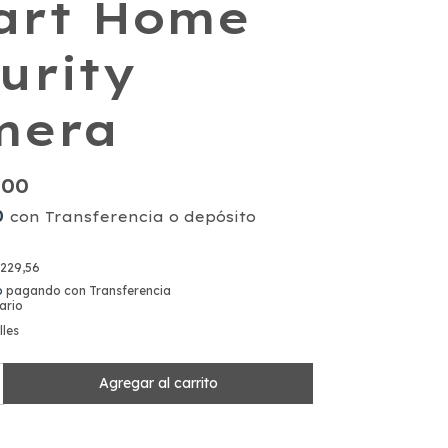
art Home
urity
mera
,00
0
con
Transferencia o depósito
.229,56
o
pagando con Transferencia
ario
lles