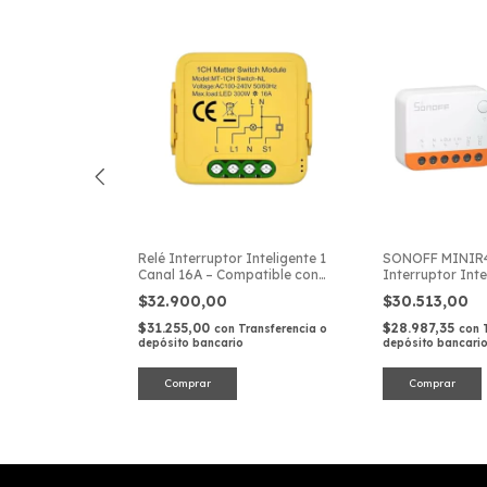
- Interfaz baja
Relé Interruptor Inteligente 1
SONOFF MINIR4
 Entradas
Canal 16A – Compatible con
Interruptor Inte
ógicas
Matter (WiFi 2.4GHz)
$32.900,00
$30.513,00
$31.255,00
$28.987,35
Transferencia o
con
Transferencia o
con
depósito bancario
depósito bancari