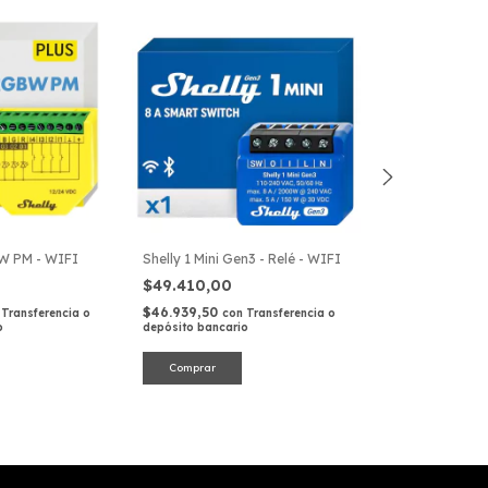
BW PM - WIFI
Shelly 1 Mini Gen3 - Relé - WIFI
Sensor de Movi
Inteligente – C
$49.410,00
Matter (Thread
$79.900,00
$46.939,50
Transferencia o
con
Transferencia o
o
depósito bancario
$75.905,00
con
depósito bancari