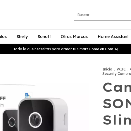
olos
Shelly
Sonoff
Otras Marcas
Home Assistant
Todo lo que necesitas para armar tu Smart Home en HomIQ
Inicio
.
WIFI
.
Security Camer
Ca
SO
Sli