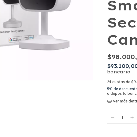
Sm
Sec
Ca
$98.000
$93.100,0
bancario
24
cuotas de
$9
5% de descuent
o depósito banc
Ver más deta