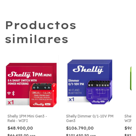
Productos
similares
Shelly 1PM Mini Gen3 -
Shelly Dimmer 0/1-10V PM
Shelly
Relé - WIFI
Gen3
WIFI
$48.900,00
$106.790,00
$96.
$46.455,00
$101.450,50
$92.0
con
con