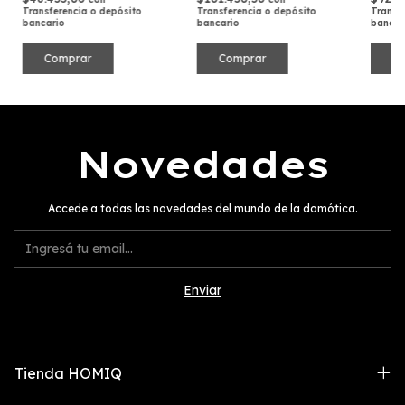
Transferencia o depósito
Transferencia o depósito
Transf
bancario
bancario
bancar
Novedades
Accede a todas las novedades del mundo de la domótica.
Tienda HOMIQ