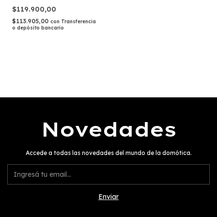
Temperatura/Humedad con
$119.900,00
Pantalla
$113.905,00
con
Transferencia
o depósito bancario
Novedades
Accede a todas las novedades del mundo de la domótica.