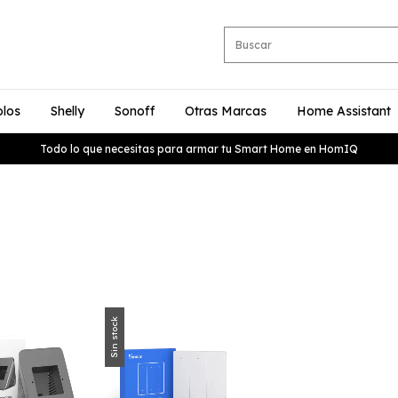
olos
Shelly
Sonoff
Otras Marcas
Home Assistant
Todo lo que necesitas para armar tu Smart Home en HomIQ
Sin stock