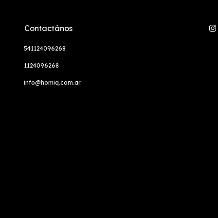
Contactános
541124096268
1124096268
info@homiq.com.ar