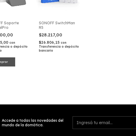
F Soporte
SONOFF SwitchMan
elPro
R5
900,00
$28.217,00
55,00
$26.806,15
con
con
rencia o depósito
Transferencia o depósito
io
bancario
Accede a todas las novedades del
mundo de la domótica.