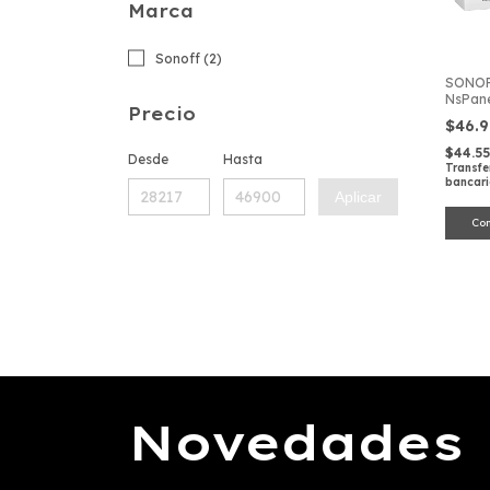
Marca
Sonoff (2)
SONOF
NsPan
Precio
$46.
$44.5
Desde
Hasta
Transfe
bancar
Aplicar
Novedades