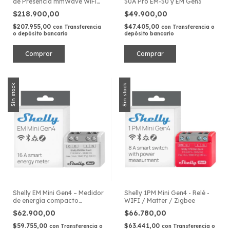
de Presencia mmWave WiFi
50A Pro EM-50 y EM Gen3
Zigbee Matter
$218.900,00
$49.900,00
$207.955,00
$47.405,00
con
Transferencia
con
Transferencia o
o depósito bancario
depósito bancario
Sin stock
Sin stock
Shelly EM Mini Gen4 – Medidor
Shelly 1PM Mini Gen4 - Relé -
de energía compacto
WIFI / Matter / Zigbee
monofásico
$62.900,00
$66.780,00
$59.755,00
$63.441,00
con
Transferencia o
con
Transferencia o