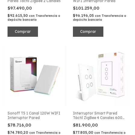
Pared Táctil ZigBee 2 Canales
WIFI Interruptor Pared
$97.490,00
$101.259,00
$92.615,50
$96.196,05
con
Transferencia o
con
Transferencia o
depósito bancario
depósito bancario
Sonoff T5 1 Canal 120W WIFI
Interruptor Smart Pared
Interruptor Pared
Táctil ZigBee 4 Canales 600W
220V
$78.716,00
$81.900,00
$74.780,20
$77.805,00
con
Transferencia o
con
Transferencia o