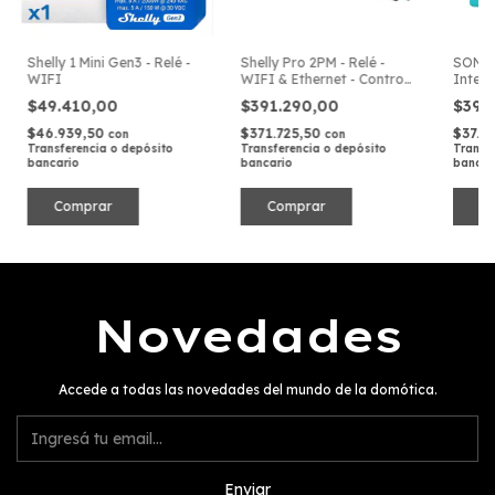
Shelly 1 Mini Gen3 - Relé -
Shelly Pro 2PM - Relé -
SONOF
WIFI
WIFI & Ethernet - Control
Interr
Profesional para
HomeK
$49.410,00
$391.290,00
$39.
Domótica
$46.939,50
$371.725,50
$37.6
con
con
Transferencia o depósito
Transferencia o depósito
Transf
bancario
bancario
bancar
Novedades
Accede a todas las novedades del mundo de la domótica.