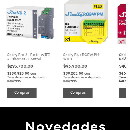
Shelly Pro 2 - Relé - WIFI
Shelly Plus RGBW PM -
Shelly
& Ethernet - Control
WIFI
Relé -
Profesional para
$295.700,00
$93.900,00
$48.
Domótica
$280.915,00
$89.205,00
$46.4
con
con
Transferencia o depósito
Transferencia o depósito
Transf
bancario
bancario
bancar
Novedades