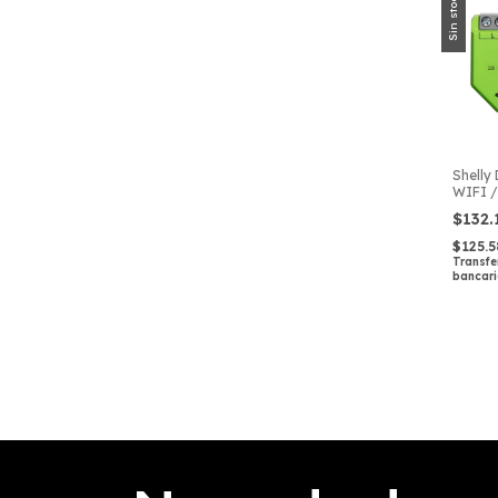
Sin stock
Shelly
WIFI /
Zigbee
$132
$125.
Transfe
bancar