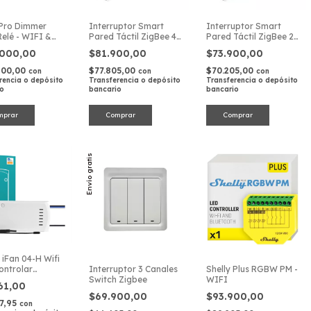
 Pro Dimmer
Interruptor Smart
Interruptor Smart
Relé - WIFI &
Pared Táctil ZigBee 4
Pared Táctil ZigBee 2
t - Control
Canales 600W 220V
Canales 600W 220V
.000,00
$81.900,00
$73.900,00
ional para
ica
600,00
$77.805,00
$70.205,00
con
con
con
rencia o depósito
Transferencia o depósito
Transferencia o depósito
io
bancario
bancario
Envío gratis
 iFan 04-H Wifi
ontrolar
Interruptor 3 Canales
Shelly Plus RGBW PM -
ador
Switch Zigbee
WIFI
61,00
$69.900,00
$93.900,00
77,95
con