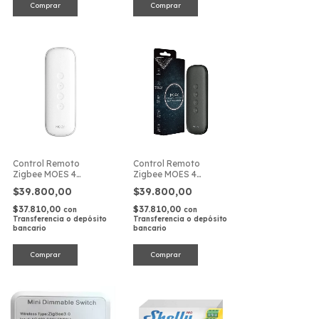
Control Remoto
Control Remoto
Zigbee MOES 4
Zigbee MOES 4
Botones 12 Escenas
Botones 12 Escenas
$39.800,00
$39.800,00
Blanco
Negro
$37.810,00
$37.810,00
con
con
Transferencia o depósito
Transferencia o depósito
bancario
bancario