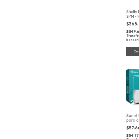
Shelly
2PM - 
Etherne
$368
Profes
Domót
$349.
Transfe
bancar
Sonoff
para c
ventil
$57.6
$54.7