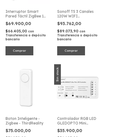
Interruptor Smart
Sonoff T5 3 Canales
Pared Táctil ZigBee 1
120W WIFI
Canal 600W 220V
Interruptor Pared
$69.900,00
$93.762,00
$66.405,00
$89.073,90
con
con
Transferencia o depósito
Transferencia o depósito
bancario
bancario
Sin stock
Boton Inteligente -
Controlador RGB LED
Zigbee - ThirdReality
GLEDOPTO Mini
Zigbee Home
$75.000,00
$35.900,00
Assistant Tuya Alexa