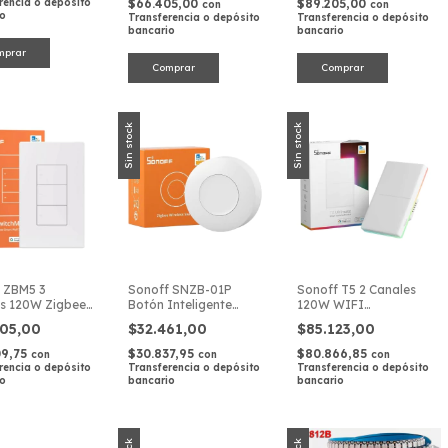
rencia o depósito
$66.405,00
$89.205,00
con
con
io
Transferencia o depósito
Transferencia o depósito
bancario
bancario
Sin stock
Sin stock
 ZBM5 3
Sonoff SNZB-01P
Sonoff T5 2 Canales
s 120W Zigbee
Botón Inteligente
120W WIFI
uptor Pared
Zigbee
Interruptor Pared
905,00
$32.461,00
$85.123,00
09,75
$30.837,95
$80.866,85
con
con
con
rencia o depósito
Transferencia o depósito
Transferencia o depósito
io
bancario
bancario