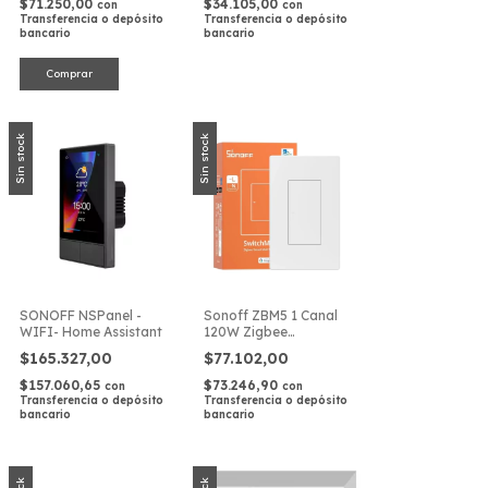
$71.250,00
$34.105,00
con
con
Transferencia o depósito
Transferencia o depósito
bancario
bancario
Sin stock
Sin stock
SONOFF NSPanel -
Sonoff ZBM5 1 Canal
WIFI- Home Assistant
120W Zigbee
Interruptor Pared
$165.327,00
$77.102,00
$157.060,65
$73.246,90
con
con
Transferencia o depósito
Transferencia o depósito
bancario
bancario