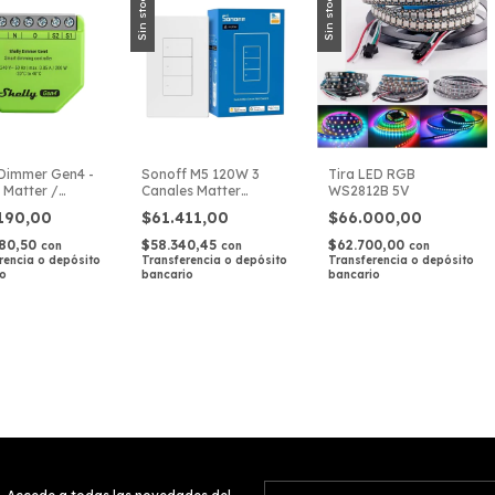
Sin stock
Sin stock
 Dimmer Gen4 -
Sonoff M5 120W 3
Tira LED RGB
 Matter /
Canales Matter
WS2812B 5V
Interruptor Pared
.190,00
$61.411,00
$66.000,00
580,50
$58.340,45
$62.700,00
con
con
con
rencia o depósito
Transferencia o depósito
Transferencia o depósito
io
bancario
bancario