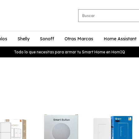
olos
Shelly
Sonoff
Otras Marcas
Home Assistant
Todo lo que necesitas para armar tu Smart Home en HomIQ