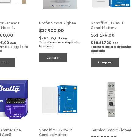
or Escenas
Botón Smart Zigbee
Sonoff M5 120W 1
 Moes 4
Canal Matter
$27.900,00
s 12 Acciones
Interruptor Pared
900,00
$51.176,00
$26.505,00
con
05,00
Transferencia o depósito
$48.617,20
con
con
bancario
rencia o depósito
Transferencia o depósito
io
bancario
 Dimmer 0/1-
Sonoff M5 120W 2
Termica Smart Zigbee
M Gen3
Canales Matter