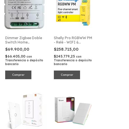
Dimmer Zigbee Doble
Shelly Pro RGBWW PM
Switch Home
- Relé - WIFI &
Assistant Domotica
Ethernet - Control
$69.900,00
$258.715,00
Smart 2ch Blanco
Profesional para
Domótica
$66.405,00
$245.779,25
con
con
Transferencia o depósito
Transferencia o depósito
bancario
bancario