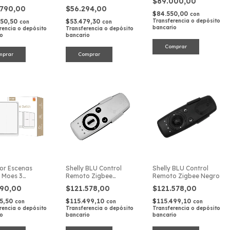
$89.000,00
Interruptor Pared
.790,00
$56.294,00
$84.550,00
con
450,50
$53.479,30
Transferencia o depósito
con
con
bancario
rencia o depósito
Transferencia o depósito
io
bancario
or Escenas
Shelly BLU Control
Shelly BLU Control
 Moes 3
Remoto Zigbee
Remoto Zigbee Negro
s 9 Acciones
Blanco
690,00
$121.578,00
$121.578,00
55,50
$115.499,10
$115.499,10
con
con
con
rencia o depósito
Transferencia o depósito
Transferencia o depósito
io
bancario
bancario