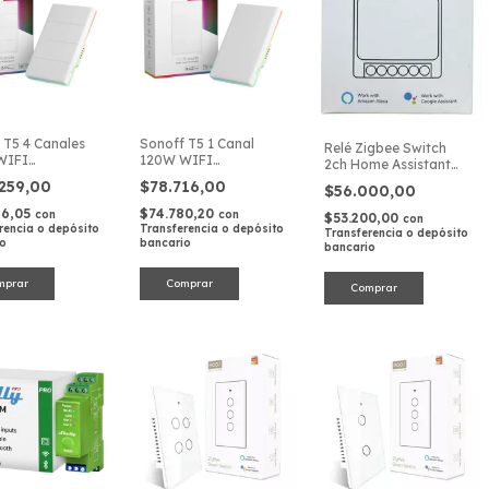
 T5 4 Canales
Sonoff T5 1 Canal
Relé Zigbee Switch
WIFI
120W WIFI
2ch Home Assistant
uptor Pared
Interruptor Pared
Domotica Rele Doble
.259,00
$78.716,00
$56.000,00
96,05
$74.780,20
con
con
$53.200,00
con
rencia o depósito
Transferencia o depósito
Transferencia o depósito
io
bancario
bancario