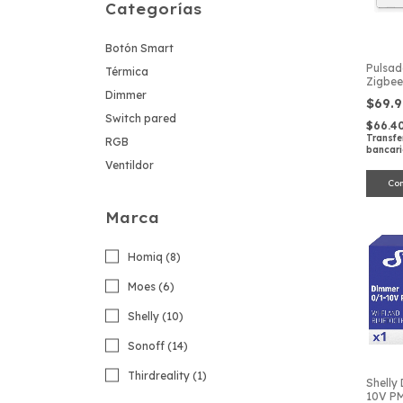
Categorías
Botón Smart
Pulsad
Térmica
Zigbee
Dimmer
Canale
$69.
Switch pared
$66.4
Transfe
RGB
bancar
Ventildor
Marca
Homiq (8)
Moes (6)
Shelly (10)
Sonoff (14)
Thirdreality (1)
Shelly
10V P