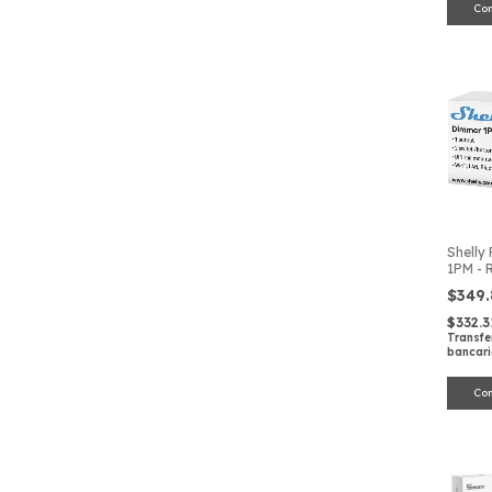
Shelly
1PM - 
Etherne
$349
Profes
Domót
$332.
Transfe
bancar