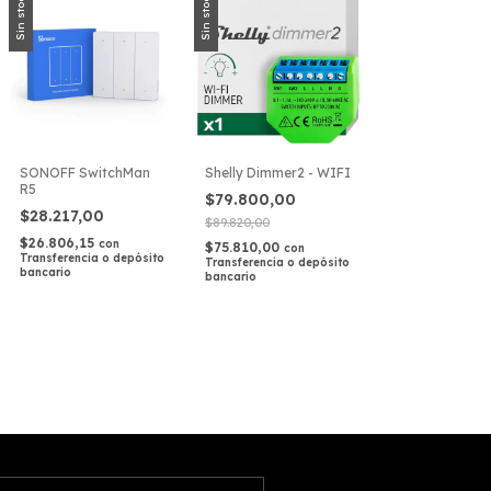
Sin stock
Sin stock
SONOFF SwitchMan
Shelly Dimmer2 - WIFI
R5
$79.800,00
$28.217,00
$89.820,00
$26.806,15
con
$75.810,00
con
Transferencia o depósito
Transferencia o depósito
bancario
bancario