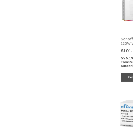
Sonoff
120W 
Interr
$101
$96.1
Transfe
bancar