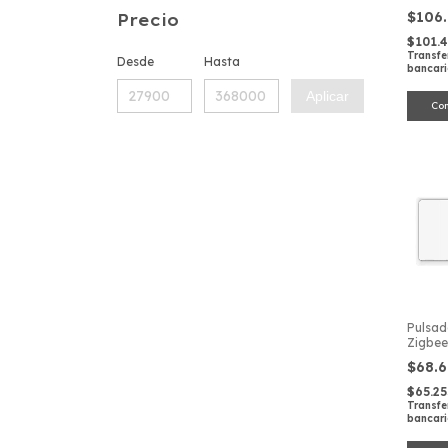
$106
Precio
$101.
Transfe
Desde
Hasta
bancar
Aplicar
Pulsad
Zigbee
Canale
$68.
$65.2
Transfe
bancar