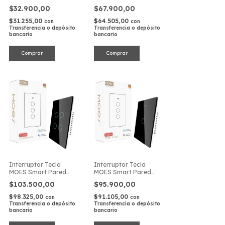
Canales 6 Acciones
$32.900,00
$67.900,00
$31.255,00
$64.505,00
con
con
Transferencia o depósito
Transferencia o depósito
bancario
bancario
Interruptor Tecla
Interruptor Tecla
MOES Smart Pared
MOES Smart Pared
Táctil ZigBee 4
Táctil ZigBee 1 Canal
$103.500,00
$95.900,00
Canales
$98.325,00
$91.105,00
con
con
Transferencia o depósito
Transferencia o depósito
bancario
bancario