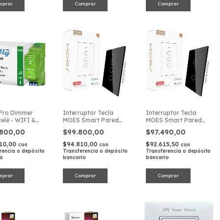
 Pro Dimmer
Interruptor Tecla
Interruptor Tecla
Relé - WIFI &
MOES Smart Pared
MOES Smart Pared
t - Control
Táctil ZigBee 3
Táctil ZigBee 2
.800,00
$99.800,00
$97.490,00
ional para
Canales
Canales
ica
310,00
$94.810,00
$92.615,50
con
con
con
rencia o depósito
Transferencia o depósito
Transferencia o depósito
io
bancario
bancario