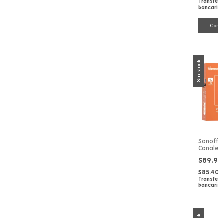
Transfe
bancar
Sin stock
Sonoff
Canale
Interr
$89.
$85.4
Transfe
bancar