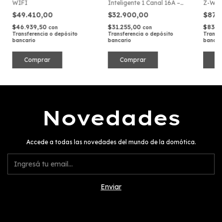
WIFI
Inteligente 1 Canal 16A –
Z-Wa
Compatible con Matter
$49.410,00
$32.900,00
$87.
(WiFi 2.4GHz)
$46.939,50
$31.255,00
$83.4
con
con
Transferencia o depósito
Transferencia o depósito
Transf
bancario
bancario
bancar
Novedades
Accede a todas las novedades del mundo de la domótica.