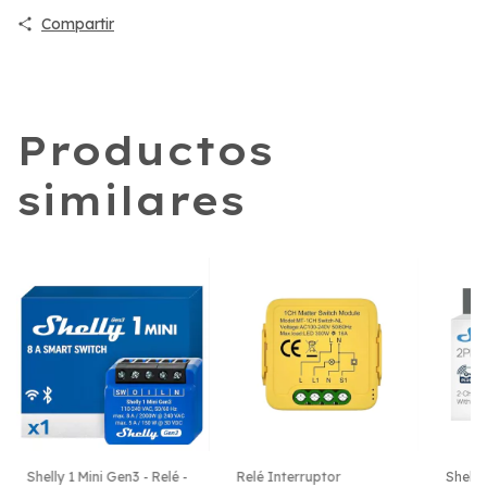
Compartir
Productos
similares
Shelly 1 Mini Gen3 - Relé -
Relé Interruptor
Shelly