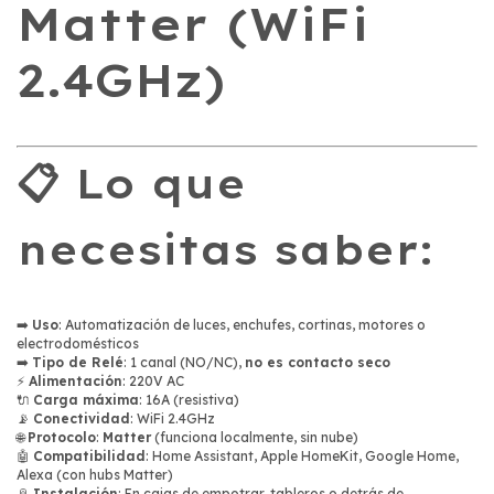
Matter (WiFi
2.4GHz)
📋 Lo que
necesitas saber:
➡️
Uso
: Automatización de luces, enchufes, cortinas, motores o
electrodomésticos
➡️
Tipo de Relé
: 1 canal (NO/NC),
no es contacto seco
⚡
Alimentación
: 220V AC
🔌
Carga máxima
: 16A (resistiva)
📡
Conectividad
: WiFi 2.4GHz
🌐
Protocolo
:
Matter
(funciona localmente, sin nube)
🤖
Compatibilidad
: Home Assistant, Apple HomeKit, Google Home,
Alexa (con hubs Matter)
📎
Instalación
: En cajas de empotrar, tableros o detrás de