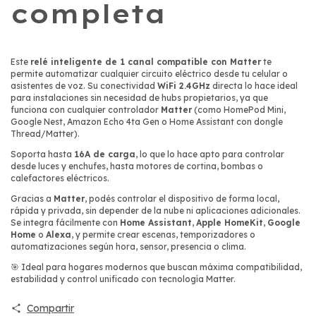
completa
Este
relé inteligente de 1 canal compatible con Matter
te
permite automatizar cualquier circuito eléctrico desde tu celular o
asistentes de voz. Su conectividad
WiFi 2.4GHz
directa lo hace ideal
para instalaciones sin necesidad de hubs propietarios, ya que
funciona con cualquier controlador
Matter
(como HomePod Mini,
Google Nest, Amazon Echo 4ta Gen o Home Assistant con dongle
Thread/Matter).
Soporta hasta
16A de carga
, lo que lo hace apto para controlar
desde luces y enchufes, hasta motores de cortina, bombas o
calefactores eléctricos.
Gracias a
Matter
, podés controlar el dispositivo de forma local,
rápida y privada, sin depender de la nube ni aplicaciones adicionales.
Se integra fácilmente con
Home Assistant
,
Apple HomeKit
,
Google
Home
o
Alexa
, y permite crear escenas, temporizadores o
automatizaciones según hora, sensor, presencia o clima.
🎯 Ideal para hogares modernos que buscan máxima compatibilidad,
estabilidad y control unificado con tecnología Matter.
Compartir