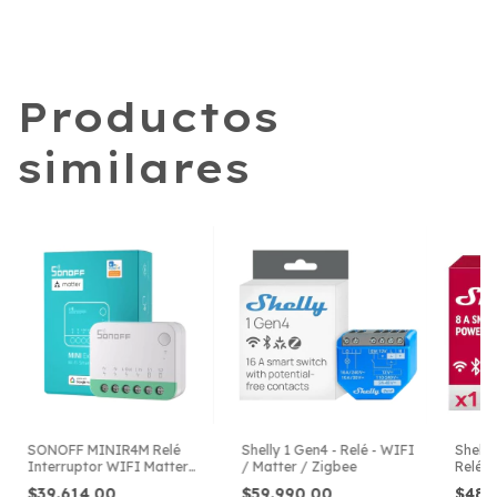
Productos
similares
SONOFF MINIR4M Relé
Shelly 1 Gen4 - Relé - WIFI
Shelly
Interruptor WIFI Matter
/ Matter / Zigbee
Relé -
HomeKit
$39.614,00
$59.990,00
$48.