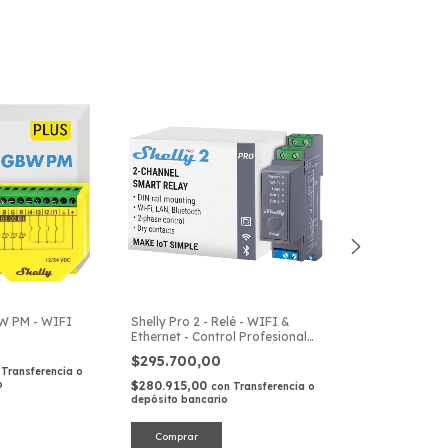
BW PM - WIFI
Shelly Pro 2 - Relé - WIFI &
Shelly Pro 2PM 
Ethernet - Control Profesional
Ethernet - Cont
para Domótica
para Domótica
$295.700,00
$391.290,0
Transferencia o
o
$280.915,00
$371.725,50
con
Transferencia o
co
depósito bancario
depósito bancari