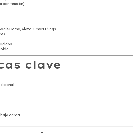
a con tensión)
oogle Home, Alexa, SmartThings
res
ducidos
ápido
cas clave
dicional
 baja carga