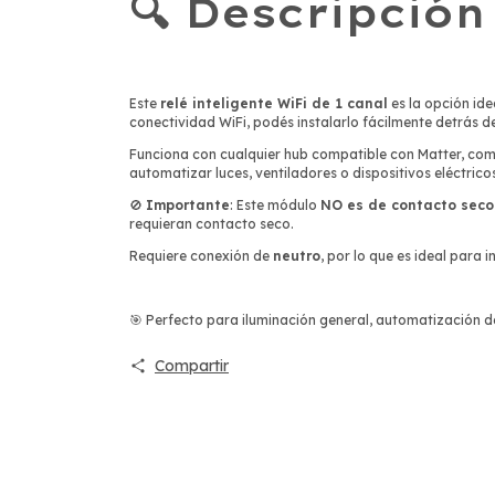
🔍 Descripció
Este
relé inteligente WiFi de 1 canal
es la opción id
conectividad WiFi, podés instalarlo fácilmente detrás de
Funciona con cualquier hub compatible con Matter, co
automatizar luces, ventiladores o dispositivos eléctrico
🚫
Importante
: Este módulo
NO es de contacto seco
requieran contacto seco.
Requiere conexión de
neutro
, por lo que es ideal para
🎯 Perfecto para iluminación general, automatización de
Compartir