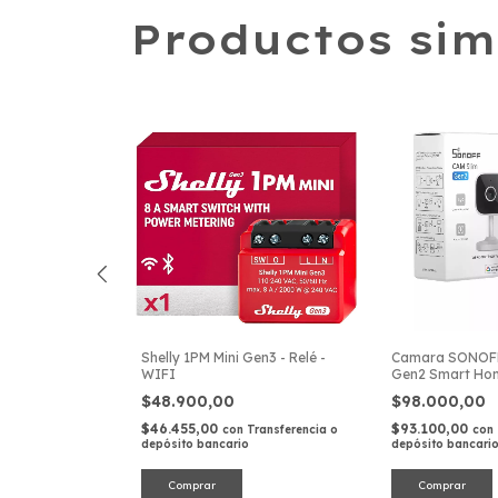
Productos sim
3 - Relé - WIFI
Shelly 1PM Mini Gen3 - Relé -
Camara SONOFF
WIFI
Gen2 Smart Hom
Camera
$48.900,00
$98.000,00
Transferencia o
$46.455,00
$93.100,00
con
Transferencia o
con
depósito bancario
depósito bancari