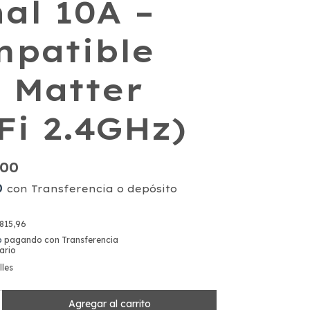
al 10A –
patible
 Matter
Fi 2.4GHz)
,00
0
con
Transferencia o depósito
815,96
o
pagando con Transferencia
ario
lles