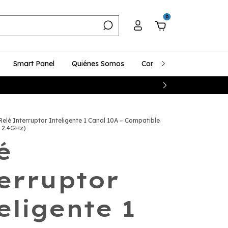
0
Smart Panel
Quiénes Somos
Contacto
Compra ma
Relé Interruptor Inteligente 1 Canal 10A – Compatible
i 2.4GHz)
é
erruptor
eligente 1