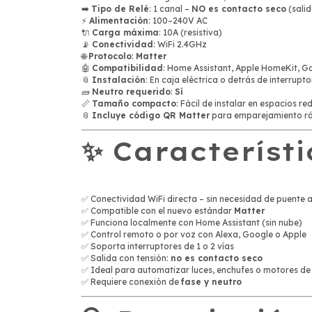
➡️
Tipo de Relé
: 1 canal –
NO es contacto seco
(salid
⚡
Alimentación
: 100–240V AC
🔌
Carga máxima
: 10A (resistiva)
📡
Conectividad
: WiFi 2.4GHz
🌐
Protocolo
:
Matter
🤖
Compatibilidad
: Home Assistant, Apple HomeKit, G
📎
Instalación
: En caja eléctrica o detrás de interrupto
🧱
Neutro requerido
:
Sí
📏
Tamaño compacto
: Fácil de instalar en espacios re
📎
Incluye código QR Matter
para emparejamiento r
✨ Característi
✅ Conectividad WiFi directa – sin necesidad de puente a
✅ Compatible con el nuevo estándar
Matter
✅ Funciona localmente con Home Assistant (sin nube)
✅ Control remoto o por voz con Alexa, Google o Apple
✅ Soporta interruptores de 1 o 2 vías
✅ Salida con tensión:
no es contacto seco
✅ Ideal para automatizar luces, enchufes o motores de
✅ Requiere conexión de
fase y neutro