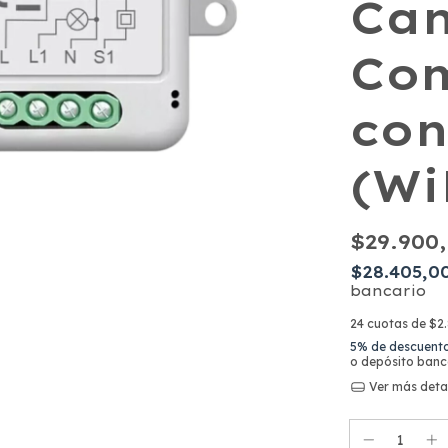
Can
Com
con
(Wi
$29.900
$28.405,0
bancario
24
cuotas de
$2.
5% de descuent
o depósito banc
Ver más deta