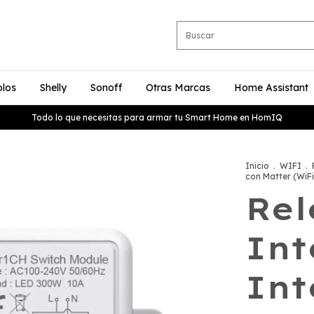
olos
Shelly
Sonoff
Otras Marcas
Home Assistant
Todo lo que necesitas para armar tu Smart Home en HomIQ
Inicio
.
WIFI
.
con Matter (WiF
Rel
Int
Int