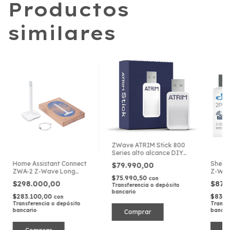
Productos
similares
ZWave ATRIM Stick 800
Series alto alcance DIY
hub, USB, Z-Wave Plus v2,
Home Assistant Connect
Shelly
$79.990,00
para Home Assistant
ZWA-2 Z-Wave Long
Z-Wa
$75.990,50
Range Antena
con
$298.000,00
$87.
Transferencia o depósito
bancario
$283.100,00
$83.4
con
Transferencia o depósito
Transf
bancario
bancar